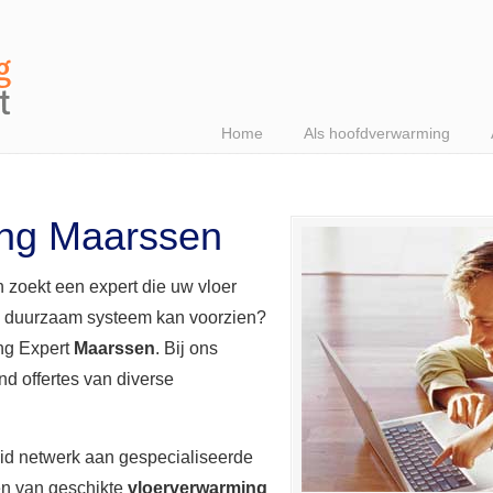
Home
Als hoofdverwarming
ing Maarssen
 zoekt een expert die uw vloer
n duurzaam systeem kan voorzien?
ing Expert
Maarssen
. Bij ons
end offertes van diverse
eid netwerk aan gespecialiseerde
en van geschikte
vloerverwarming