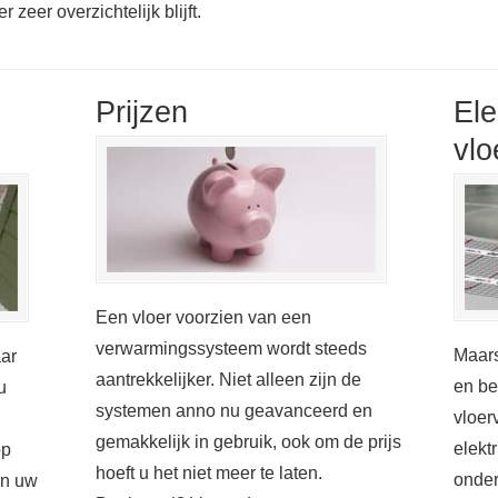
zeer overzichtelijk blijft.
Prijzen
Ele
vlo
Een vloer voorzien van een
verwarmingssysteem wordt steeds
Maars
aar
aantrekkelijker. Niet alleen zijn de
en be
u
systemen anno nu geavanceerd en
vloer
gemakkelijk in gebruik, ook om de prijs
elekt
op
hoeft u het niet meer te laten.
onder
in uw