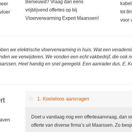
Benieuwd? Vraag dan eens
kabel
meer
vrijblijvend offertes op bij
tot 8
vloer
Vloerverwarming Expert Maarssen!
voor 
bben we elektrische vloerverwarming in huis. Wat een veradem
onden we verwijderen. We vonden een echt vakbedrijf, die ook n
arssen. Heel handig en snel geregeld. Een aanrader dus. E. K
rt
1. Kosteloos aanvragen
Doet u vandaag nog een offerteaanvraag, dan on
gaven
offerte van diverse firma’s uit Maarssen. Zo bespa