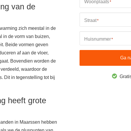
Woonplaats
*
ing van de
Straat
*
warming zich meestal in de
al in de vorm van buizen,
Huisnummer
*
teit. Beide vormen geven
uceren af aan de vloer,
Ga n
 gaat. Bovendien worden de
e verdeeld, waardoor de
Gratis
. Dit in tegenstelling tot bij
g heeft grote
spanden in Maarssen hebben
 als we de pluspunten van