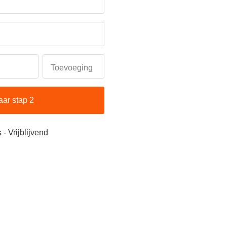
Toevoeging
aar stap 2
 - Vrijblijvend