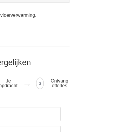
 vloerverwarming.
ergelijken
Je
Ontvang
3
opdracht
offertes