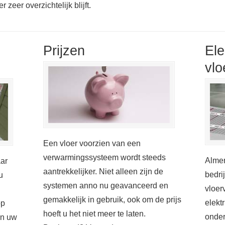
zeer overzichtelijk blijft.
Prijzen
Ele
vlo
Een vloer voorzien van een
verwarmingssysteem wordt steeds
Almer
aar
aantrekkelijker. Niet alleen zijn de
bedri
u
systemen anno nu geavanceerd en
vloer
gemakkelijk in gebruik, ook om de prijs
elekt
op
hoeft u het niet meer te laten.
onder
in uw