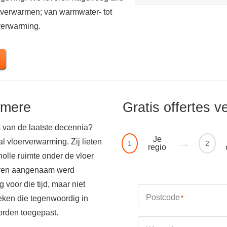
 verwarmen; van warmwater- tot
rverwarming.
lmere
Gratis offertes v
 van de laatste decennia?
Je
 vloerverwarming. Zij lieten
1
2
regio
olle ruimte onder de vloer
boven aangenaam werd
voor die tijd, maar niet
Postcode
eken die tegenwoordig in
*
orden toegepast.