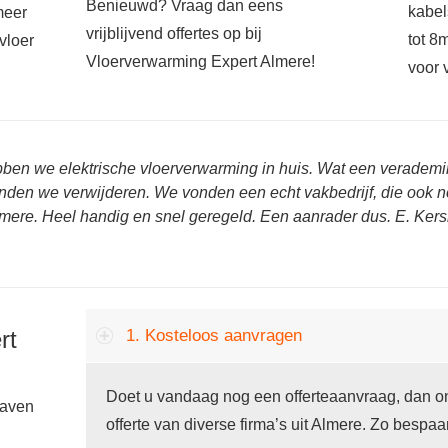
Benieuwd? Vraag dan eens
kabel
meer
vrijblijvend offertes op bij
tot 8
vloer
Vloerverwarming Expert Almere!
voor 
bben we elektrische vloerverwarming in huis. Wat een veradem
onden we verwijderen. We vonden een echt vakbedrijf, die ook n
mere. Heel handig en snel geregeld. Een aanrader dus. E. Kers
rt
1. Kosteloos aanvragen
Doet u vandaag nog een offerteaanvraag, dan on
gaven
offerte van diverse firma’s uit Almere. Zo bespaar