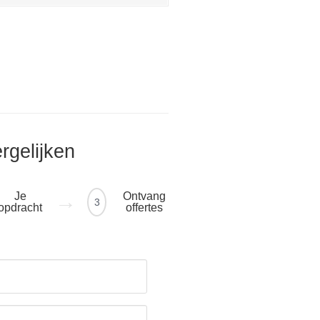
ergelijken
Je
Ontvang
3
opdracht
offertes