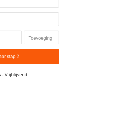
Toevoeging
aar stap 2
 - Vrijblijvend