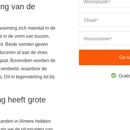
Woonplaats
*
ing van de
Straat
*
warming zich meestal in de
al in de vorm van buizen,
Huisnummer
*
teit. Beide vormen geven
uceren af aan de vloer,
Ga n
 gaat. Bovendien worden de
e verdeeld, waardoor de
Gratis
. Dit in tegenstelling tot bij
g heeft grote
panden in Almere hebben
 als we de pluspunten van