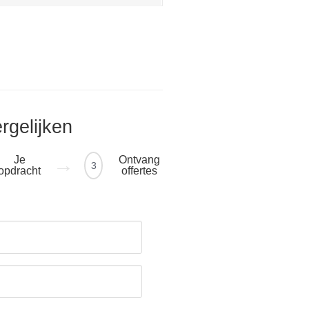
ergelijken
Je
Ontvang
3
opdracht
offertes