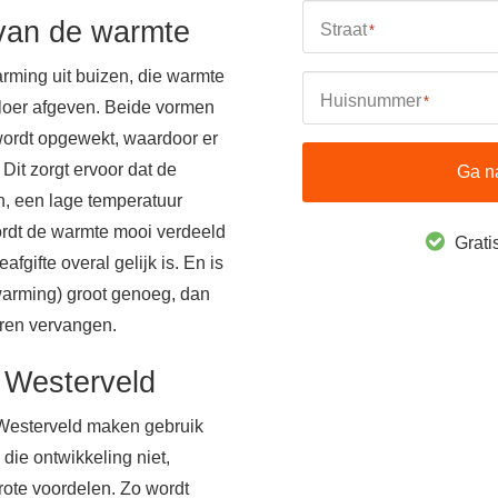
 van de warmte
Straat
*
rming uit buizen, die warmte
Huisnummer
*
 vloer afgeven. Beide vormen
 wordt opgewekt, waardoor er
Dit zorgt ervoor dat de
Ga n
n, een lage temperatuur
rdt de warmte mooi verdeeld
Gratis
fgifte overal gelijk is. En is
warming) groot genoeg, dan
oren vervangen.
 Westerveld
Westerveld maken gebruik
 die ontwikkeling niet,
rote voordelen. Zo wordt