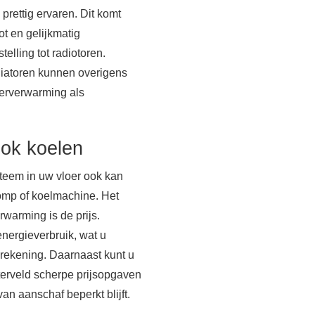
prettig ervaren. Dit komt
t en gelijkmatig
telling tot radiotoren.
diatoren kunnen overigens
oerverwarming als
.
ok koelen
steem in uw vloer ook kan
omp of koelmachine. Het
rwarming is de prijs.
nergieverbruik, wat u
erekening. Daarnaast kunt u
erveld scherpe prijsopgaven
an aanschaf beperkt blijft.