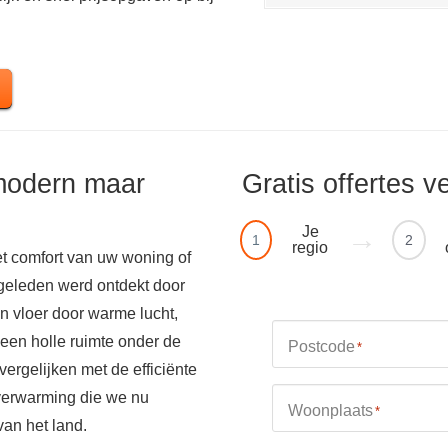
modern maar
Gratis offertes v
Je
1
2
regio
t comfort van uw woning of
 geleden werd ontdekt door
 vloer door warme lucht,
 een holle ruimte onder de
Postcode
*
 vergelijken met de efficiënte
rverwarming die we nu
Woonplaats
*
van het land.