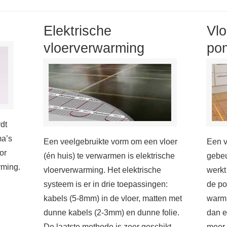
Elektrische
Vl
vloerverwarming
po
dt
ma’s
Een veelgebruikte vorm om een vloer
Een v
or
(én huis) te verwarmen is elektrische
gebeu
rming.
vloerverwarming. Het elektrische
werkt
systeem is er in drie toepassingen:
de po
kabels (5-8mm) in de vloer, matten met
warm.
dunne kabels (2-3mm) en dunne folie.
dan e
De laatste methode is zeer geschikt
meer 