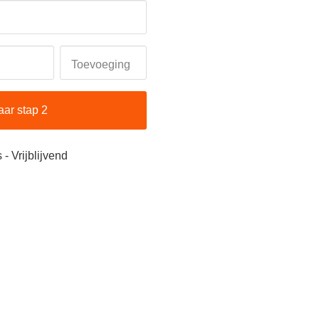
Toevoeging
aar stap 2
 - Vrijblijvend