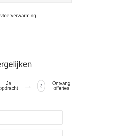
 vloerverwarming.
ergelijken
Je
Ontvang
3
opdracht
offertes