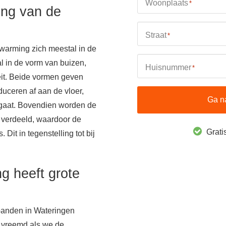
Woonplaats
*
ing van de
Straat
*
warming zich meestal in de
al in de vorm van buizen,
Huisnummer
*
teit. Beide vormen geven
uceren af aan de vloer,
Ga n
 gaat. Bovendien worden de
e verdeeld, waardoor de
Gratis
. Dit in tegenstelling tot bij
g heeft grote
panden in Wateringen
 vreemd als we de