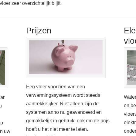
oer zeer overzichtelijk blijft.
Prijzen
Ele
vlo
Een vloer voorzien van een
verwarmingssysteem wordt steeds
Water
aar
aantrekkelijker. Niet alleen zijn de
en be
u
systemen anno nu geavanceerd en
vloer
gemakkelijk in gebruik, ook om de prijs
elekt
op
hoeft u het niet meer te laten.
onder
in uw