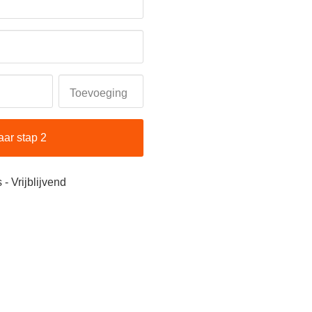
Toevoeging
aar stap 2
 - Vrijblijvend