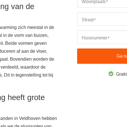
Woonplaats
*
ing van de
Straat
*
warming zich meestal in de
al in de vorm van buizen,
Huisnummer
*
teit. Beide vormen geven
uceren af aan de vloer,
Ga n
 gaat. Bovendien worden de
e verdeeld, waardoor de
Gratis
. Dit in tegenstelling tot bij
g heeft grote
spanden in Veldhoven hebben
 als we de pluspunten van