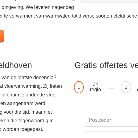
en omgeving. We leveren nagenoeg
r te verwarmen; van warmwater- tot diverse soorten elektrische
eldhoven
Gratis offertes v
 van de laatste decennia?
Je
 vloerverwarming. Zij lieten
1
2
regio
olle ruimte onder de vloer
boven aangenaam werd
voor die tijd, maar niet
Postcode
eken die tegenwoordig in
*
d worden toegepast.