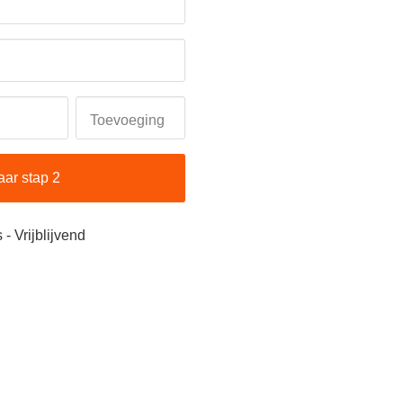
Toevoeging
aar stap 2
 - Vrijblijvend