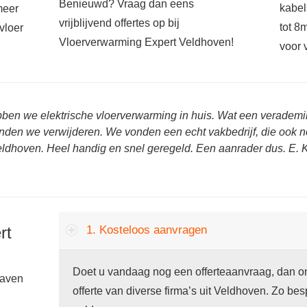
Benieuwd? Vraag dan eens
kabel
meer
vrijblijvend offertes op bij
tot 8
vloer
Vloerverwarming Expert Veldhoven!
voor 
bben we elektrische vloerverwarming in huis. Wat een veradem
onden we verwijderen. We vonden een echt vakbedrijf, die ook n
ldhoven. Heel handig en snel geregeld. Een aanrader dus. E. 
rt
1. Kosteloos aanvragen
Doet u vandaag nog een offerteaanvraag, dan on
gaven
offerte van diverse firma’s uit Veldhoven. Zo besp