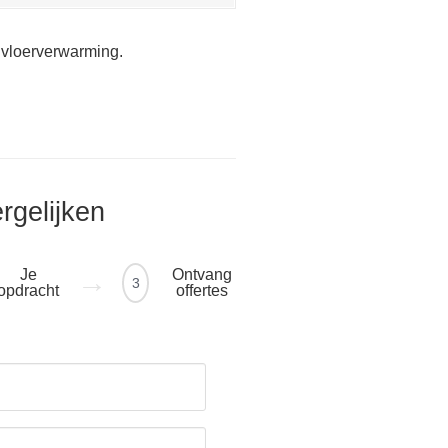
 vloerverwarming.
ergelijken
Je
Ontvang
3
opdracht
offertes