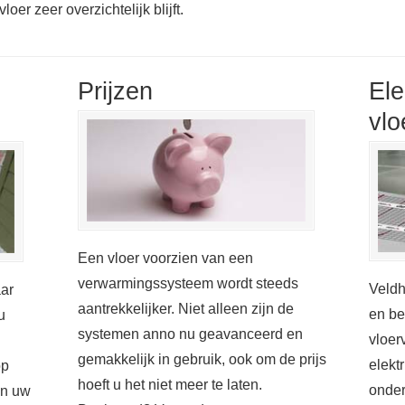
oer zeer overzichtelijk blijft.
Prijzen
Ele
vlo
Een vloer voorzien van een
verwarmingssysteem wordt steeds
Veldh
aar
aantrekkelijker. Niet alleen zijn de
en be
u
systemen anno nu geavanceerd en
vloer
gemakkelijk in gebruik, ook om de prijs
elekt
op
hoeft u het niet meer te laten.
onder
in uw