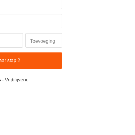
Toevoeging
aar stap 2
 - Vrijblijvend