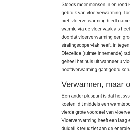
Steeds meer mensen in en rond
gebruik van vloerverwarming. Toev
niet, vloerverwarming biedt namel
warmte via de vloer vaak als heel 
doordat vloerverwarming een groo
stralingsoppervlak heeft, in tegens
Diezelfde (ruimte innemende) ra
geheel het huis uit wanneer u vl
hoofdverwarming gaat gebruiken
Verwarmen, maar o
Een ander pluspunt is dat het sy
koelen, dit middels een warmtep
vierde grote voordeel van vloerve
Vloerverwarming heeft een laag e
duidelijk terugziet aan de energi