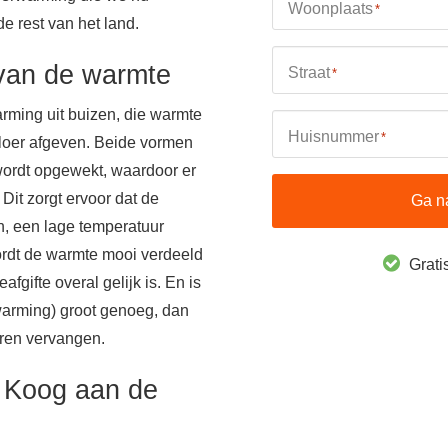
Woonplaats
*
 rest van het land.
 van de warmte
Straat
*
rming uit buizen, die warmte
Huisnummer
*
 vloer afgeven. Beide vormen
 wordt opgewekt, waardoor er
Dit zorgt ervoor dat de
Ga n
n, een lage temperatuur
rdt de warmte mooi verdeeld
Gratis
fgifte overal gelijk is. En is
warming) groot genoeg, dan
oren vervangen.
n Koog aan de