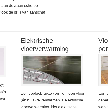
g aan de Zaan scherpe
 ook de prijs van aanschaf
Elektrische
Vl
vloerverwarming
po
dt
ma’s
Een veelgebruikte vorm om een vloer
Een v
zowel
(én huis) te verwarmen is elektrische
gebeu
vloerverwarming. Het elektrische
werkt