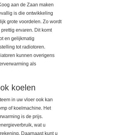
 Koog aan de Zaan maken
allig is die ontwikkeling
ijk grote voordelen. Zo wordt
prettig ervaren. Dit komt
t en gelijkmatig
telling tot radiotoren.
diatoren kunnen overigens
oerverwarming als
.
ok koelen
steem in uw vloer ook kan
omp of koelmachine. Het
rwarming is de prijs.
nergieverbruik, wat u
erekening. Daarnaast kunt u