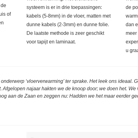
 de
systeem is er in drie toepassingen:
de po
uis of
kabels (5-8mm) in de vloer, matten met
warm.
en
dunne kabels (2-3mm) en dunne folie.
dan e
De laatste methode is zeer geschikt
meer 
voor tapijt en laminaat.
exper
u gra
 onderwerp ‘vloerverwarming’ ter sprake. Het leek ons ideaal.
uit. Afgelopen najaar hakten we de knoop door; we doen het. We 
oog aan de Zaan en zeggen nu: Hadden we het maar eerder ge