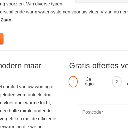
ng voorzien. Van diverse typen
 verschillende warm water-systemen voor uw vloer. Vraag nu gem
 Zaan
.
modern maar
Gratis offertes v
Je
1
2
regio
t comfort van uw woning of
 geleden werd ontdekt door
 vloer door warme lucht,
 een holle ruimte onder de
Postcode
*
 vergelijken met de efficiënte
rverwarming die we nu