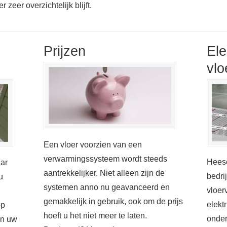
zeer overzichtelijk blijft.
Prijzen
Ele
vlo
Een vloer voorzien van een
verwarmingssysteem wordt steeds
Heesc
aar
aantrekkelijker. Niet alleen zijn de
bedri
u
systemen anno nu geavanceerd en
vloer
gemakkelijk in gebruik, ook om de prijs
elekt
op
hoeft u het niet meer te laten.
onder
in uw