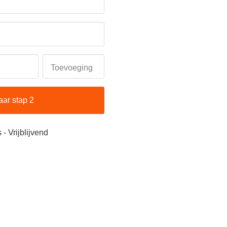
Toevoeging
aar stap 2
 - Vrijblijvend