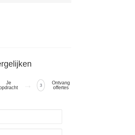
ergelijken
Je
Ontvang
3
opdracht
offertes