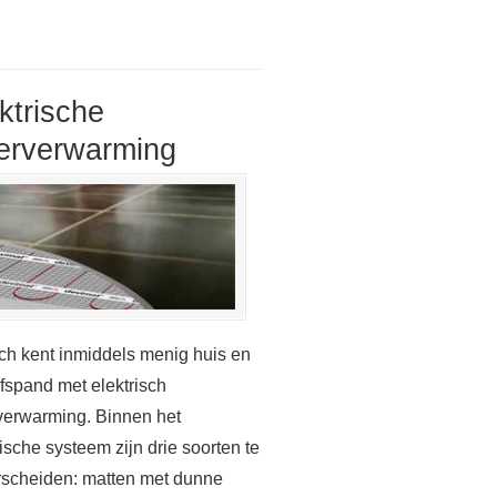
ktrische
erverwarming
h kent inmiddels menig huis en
jfspand met elektrisch
verwarming. Binnen het
rische systeem zijn drie soorten te
scheiden: matten met dunne