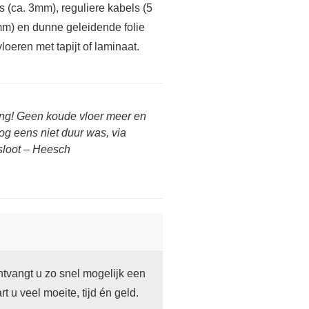
s (ca. 3mm), reguliere kabels (5
mm) en dunne geleidende folie
vloeren met tapijt of laminaat.
ing! Geen koude vloer meer en
og eens niet duur was, via
sloot – Heesch
tvangt u zo snel mogelijk een
t u veel moeite, tijd én geld.