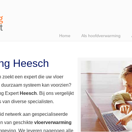
Home
Als hoofdverwarming
ing Heesch
 zoekt een expert die uw vloer
n duurzaam systeem kan voorzien?
ing Expert
Heesch
. Bij ons vergelijkt
es van diverse specialisten.
eid netwerk aan gespecialiseerde
en van geschikte
vloerverwarming
mgeving. We leveren nagenoeg alle