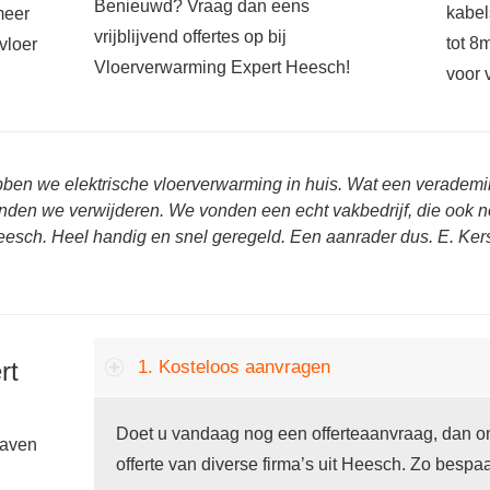
Benieuwd? Vraag dan eens
kabel
meer
vrijblijvend offertes op bij
tot 8
vloer
Vloerverwarming Expert Heesch!
voor 
bben we elektrische vloerverwarming in huis. Wat een veradem
onden we verwijderen. We vonden een echt vakbedrijf, die ook n
esch. Heel handig en snel geregeld. Een aanrader dus. E. Ker
rt
1. Kosteloos aanvragen
Doet u vandaag nog een offerteaanvraag, dan on
gaven
offerte van diverse firma’s uit Heesch. Zo bespaar