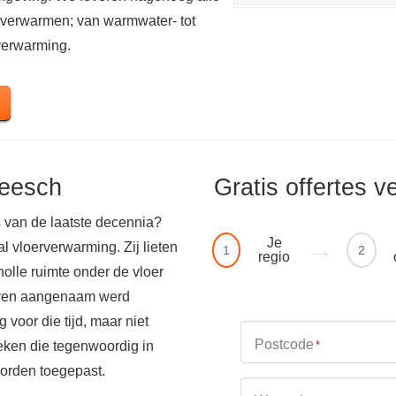
 verwarmen; van warmwater- tot
rverwarming.
Heesch
Gratis offertes v
 van de laatste decennia?
Je
 vloerverwarming. Zij lieten
1
2
regio
olle ruimte onder de vloer
boven aangenaam werd
voor die tijd, maar niet
Postcode
eken die tegenwoordig in
*
worden toegepast.