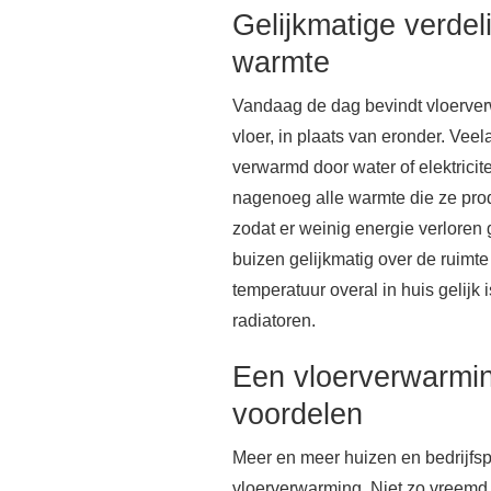
Gelijkmatige verdel
warmte
Vandaag de dag bevindt vloerver
vloer, in plaats van eronder. Veel
verwarmd door water of elektrici
nagenoeg alle warmte die ze prod
zodat er weinig energie verloren
buizen gelijkmatig over de ruimt
temperatuur overal in huis gelijk is
radiatoren.
Een vloerverwarmin
voordelen
Meer en meer huizen en bedrijf
vloerverwarming. Niet zo vreemd