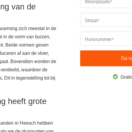
Woonplaats
*
ing van de
Straat
*
warming zich meestal in de
al in de vorm van buizen,
Huisnummer
*
teit. Beide vormen geven
uceren af aan de vloer,
Ga n
 gaat. Bovendien worden de
e verdeeld, waardoor de
Gratis
. Dit in tegenstelling tot bij
g heeft grote
spanden in Heesch hebben
 als we de pluspunten van