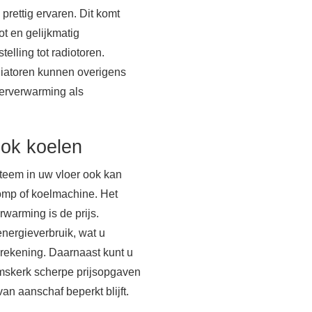
prettig ervaren. Dit komt
t en gelijkmatig
telling tot radiotoren.
diatoren kunnen overigens
oerverwarming als
.
ok koelen
steem in uw vloer ook kan
omp of koelmachine. Het
rwarming is de prijs.
nergieverbruik, wat u
erekening. Daarnaast kunt u
mskerk scherpe prijsopgaven
an aanschaf beperkt blijft.