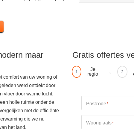
modern maar
Gratis offertes v
Je
1
2
regio
t comfort van uw woning of
 geleden werd ontdekt door
 vloer door warme lucht,
 een holle ruimte onder de
Postcode
*
 vergelijken met de efficiënte
rverwarming die we nu
Woonplaats
*
an het land.