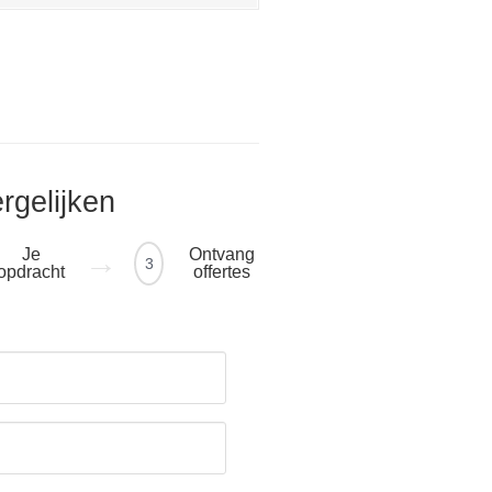
ergelijken
Je
Ontvang
3
opdracht
offertes