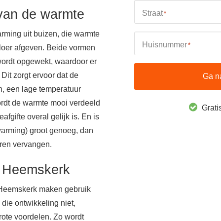
 van de warmte
Straat
*
rming uit buizen, die warmte
Huisnummer
*
 vloer afgeven. Beide vormen
 wordt opgewekt, waardoor er
Dit zorgt ervoor dat de
Ga n
n, een lage temperatuur
rdt de warmte mooi verdeeld
Gratis
fgifte overal gelijk is. En is
warming) groot genoeg, dan
oren vervangen.
n Heemskerk
 Heemskerk maken gebruik
 die ontwikkeling niet,
rote voordelen. Zo wordt