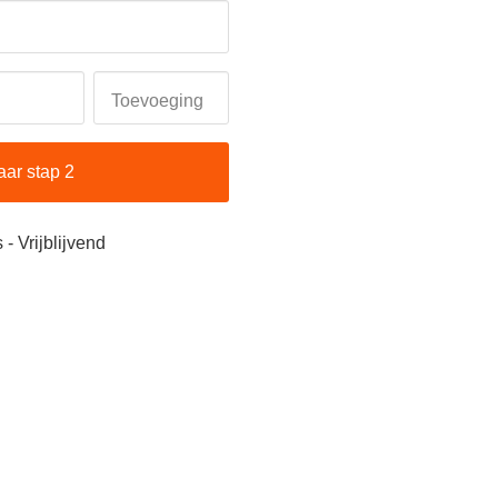
Toevoeging
aar stap 2
 - Vrijblijvend