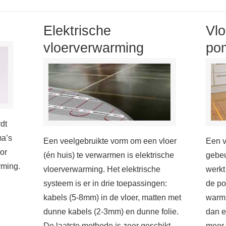
Elektrische
Vl
vloerverwarming
po
dt
ma’s
Een veelgebruikte vorm om een vloer
Een v
or
(én huis) te verwarmen is elektrische
gebeu
rming.
vloerverwarming. Het elektrische
werkt
systeem is er in drie toepassingen:
de po
kabels (5-8mm) in de vloer, matten met
warm.
dunne kabels (2-3mm) en dunne folie.
dan e
De laatste methode is zeer geschikt
meer 